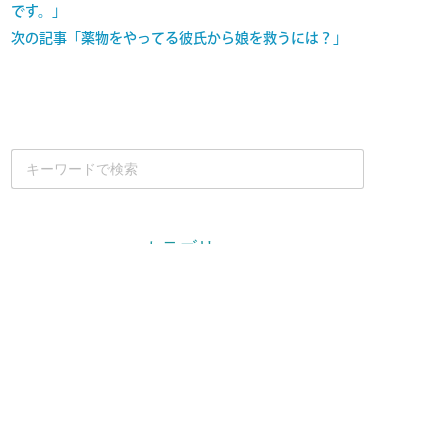
です。」
次の記事「薬物をやってる彼氏から娘を救うには？」
カテゴリー
ChanChanのブログ
スタッフノート
ニッシーのブログ
小冊子配布活動
未分類
活動報告